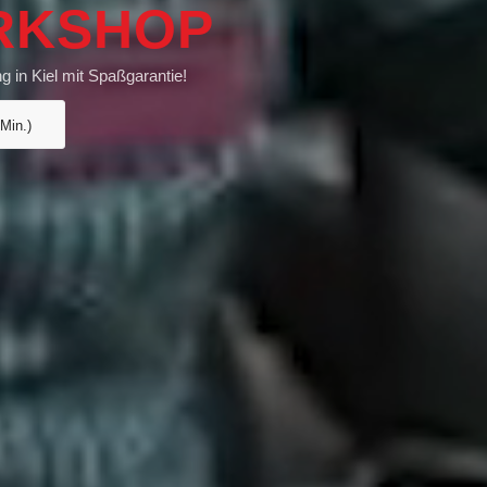
RKSHOP
g in Kiel mit Spaßgarantie!
 Min.)