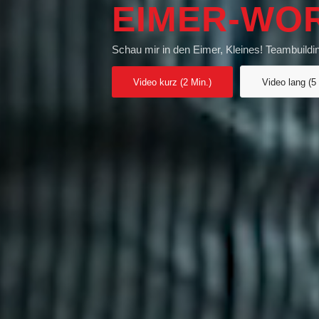
EIMER-WO
Schau mir in den Eimer, Kleines! Teambuildin
Video kurz (2 Min.)
Video lang (5