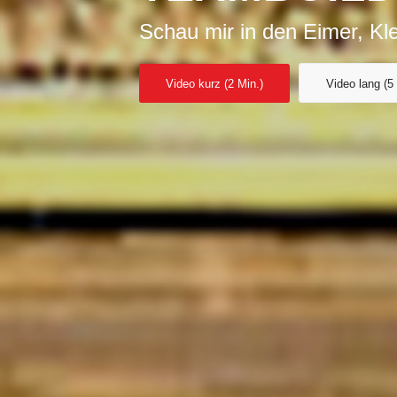
Schau mir in den Eimer, Kle
Video kurz (2 Min.)
Video lang (5