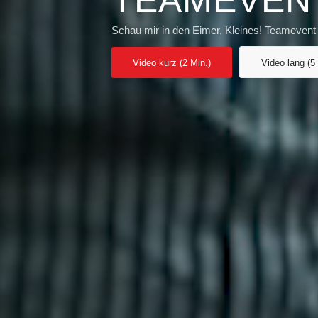
TEAMEVEN
Schau mir in den Eimer, Kleines! Teamevent
Video kurz (2 Min.)
Video lang (5